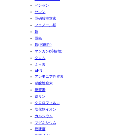
ベンゼン
セレン
亜硝酸性窒素
フェノール類
銅
亜鉛
鉄(溶解性)
マンガン(溶解性)
クロム
ふっ素
EPN
アンモニア性窒素
硝酸性窒素
総窒素
総リン
クロロフィル-a
塩化物イオン
カルシウム
マグネシウム
総硬度